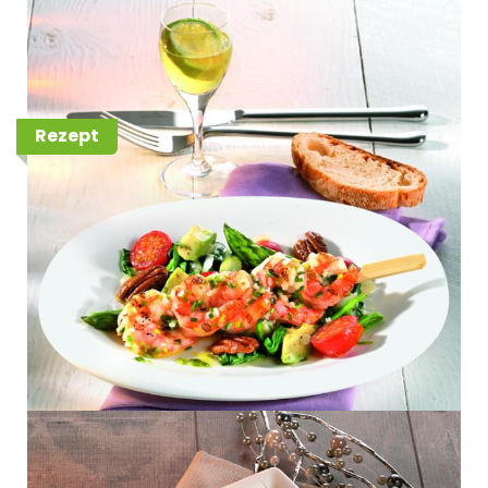
mit grünem Spargel, Avocado
und Pekannüssen
Rezept
Räucherfisch auf Gurken-
Avocado-Salat in Joghurt-