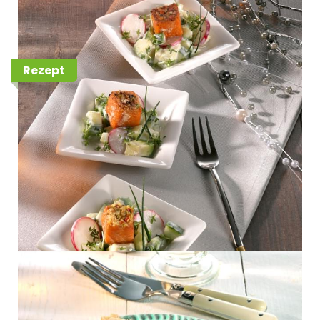
Kresse-Dressing
Rezept
Marinierter Mermaid
Garnelenspieß auf Quinoa-
Salat mit Mango, Gurke und