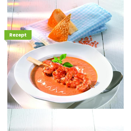
Mermaid Garnelenspieß und
Fladenbrot
Rezept
Mermaid Garnelenspieß vom
Grill auf gedünstetem Spinat