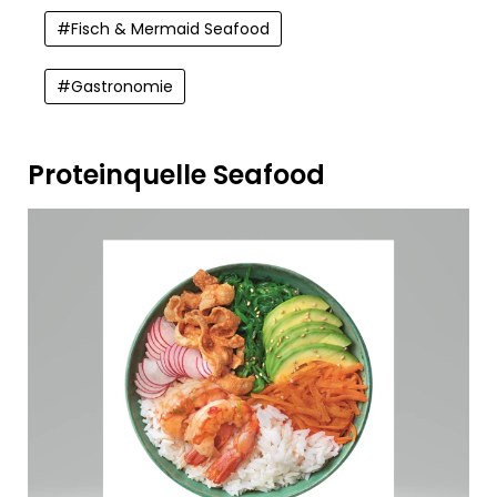
#
Fisch & Mermaid Seafood
#
Gastronomie
Proteinquelle Seafood