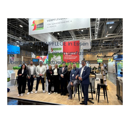
Starker Auftritt in Essen:
ALTENPFLEGE 2026
Die Messe ALTENPFLEGE in Essen bot vom 21.
bis 23. April 2026 einen umfassenden
Überblick über aktuelle Produkte,
Dienstleistungen und Entwicklungen in der
Pflegebranche. Über 500 Aussteller
präsentierten in den Hallen 5 bis 8 Lösungen
aus Bereichen wie Pflege und Therapie,
Digitalisierung, Verpflegung, Einrichtung
sowie dem Management von
Pflegeeinrichtungen. Ergänzt wurde das