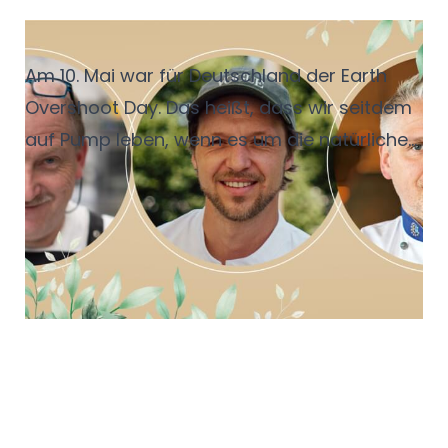
Drei Chefs, ein Ziel
Am 10. Mai war für Deutschland der Earth
Overshoot Day. Das heißt, dass wir seitdem
auf Pump leben, wenn es um die natürlichen
Ressourcen geht, die uns für 2026 zur
Verfügung stehen. Was man in der
Gastronomie konkret bei Themen wie
Saisonalität, Regionalität und
Lebensmittelabfällen verbessern kann – und
wie man seine Gäste dabei mitnimmt –
berichten hier drei erfahrene Küchenchefs.