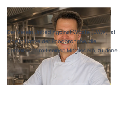
Vernetzung, Transparenz und
Innovation
Der Verein United Against Waste (UAW) ist
eine Initiative der Foodbranche, die
gemeinsam mit seinen Mitgliedern, zu denen
auch der Service-Bund gehört, praktische
Lösungen zur Reduzierung von
Lebensmittelabfällen zur Verfügung stellt.
Mit der Redaktion des Servisa Magazins
spricht der neue Geschäftsführer Frank E.
Bußmann darüber, wie man als Betrieb das
Thema Foodwaste angehen kann.