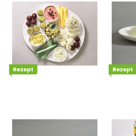
Levante-Snackboard
Kartof
Parmes
Sour 
Rezept
Rezept
Katjas Bratkartoffeln
Salva 