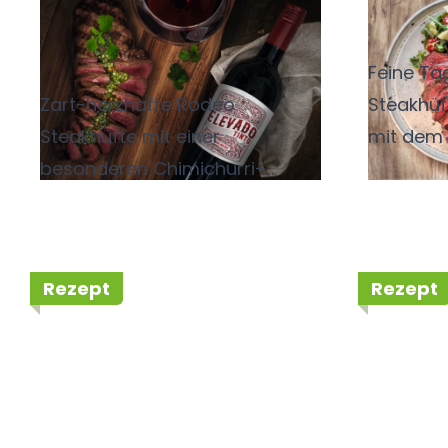
Steakhüfte mit
Rodeo
Chimichuri
Feine Ta
Zart-herzhafte Rodeo
Steakhüf
Steakhüfte mit einer
mit dem 
besonderen Chimichurri-
Suavigno
Version ohne Zitronensaft.
Dazu ein Glas Elevado Syrah
Malbec.
Rezept
Rezept