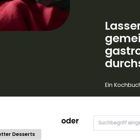
Lasse
geme
gastr
durch
Ein Kochbuch
oder
etter Desserts