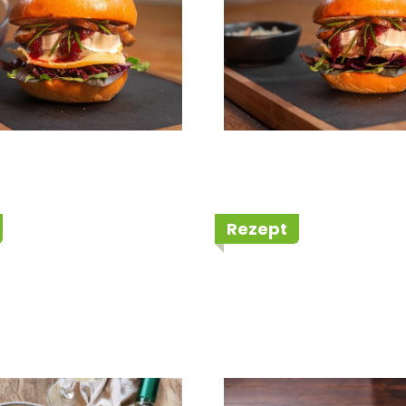
Rezept
ta von der
Rodeo Lammlac