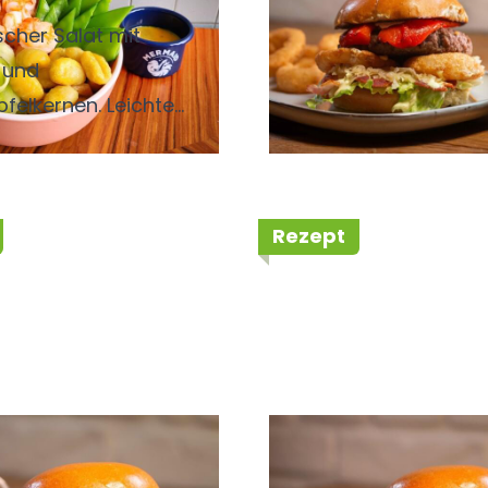
scher Salat mit
 und
felkernen. Leichte
age, mit Halloumi für
r geeignet. Der Salat
t vegan.
Rezept
 Burger Nordic
Slider Burger Iri