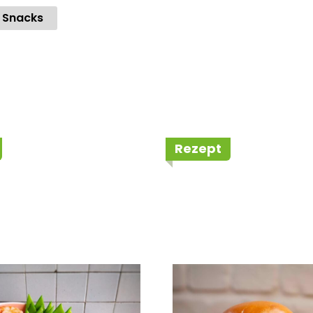
 Snacks
Rezept
hy Gnocchi Bowl
Burger Butcher 
ermaid Garnelen