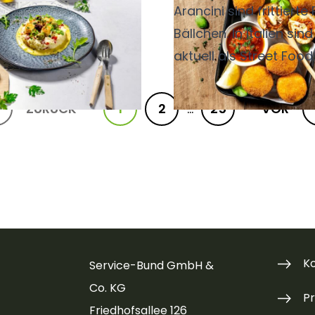
Style
Arancini sind frittierte
Bällchen. In Italien sind
aktuell als Street Food
besonders beliebt.
ZURÜCK
1
2
...
25
VOR
K
Service-Bund GmbH &
Co. KG
P
Friedhofsallee 126