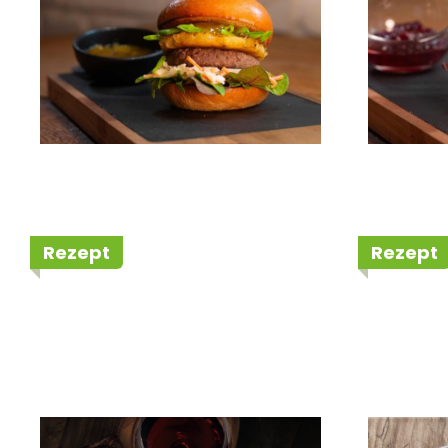
Rezept
Rezept
Gegrillte Rodeo
Taglia