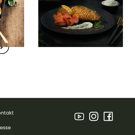
mit MERMAID
 Risotto-
Räucherlachs
 sie
ontakt
resse