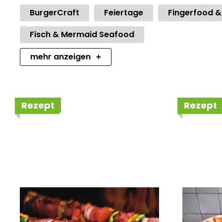
BurgerCraft
Feiertage
Fingerfood &
Fisch & Mermaid Seafood
×
mehr anzeigen
Rezept
Rezept
Herzhafte
Crunc
Fleischspieße von der
mit M