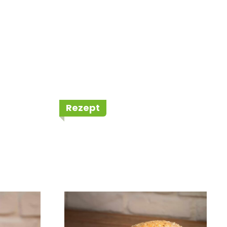
Rezept
Style
Veganer Garden
Burger