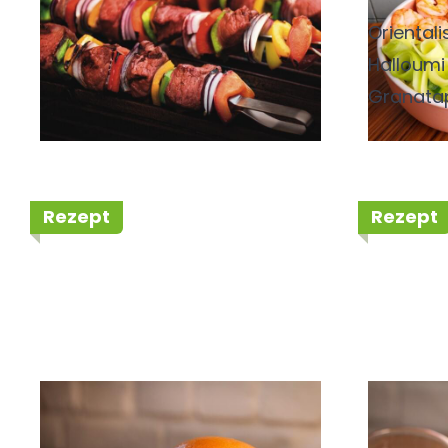
Rodeo Steakhüfte
Orientali
Halloumi
Granatap
Grillbeil
Vegetarie
selbst is
Rezept
Rezept
Slider Burger Exotic
Slider
Mango
Style