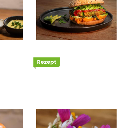
Rezept
sh Style
Crumpet mit Pilzen
und Schnittlauch-