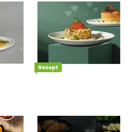
s
Kartoffel Tatar
Rezept
ini
Hasselbackkartoffel