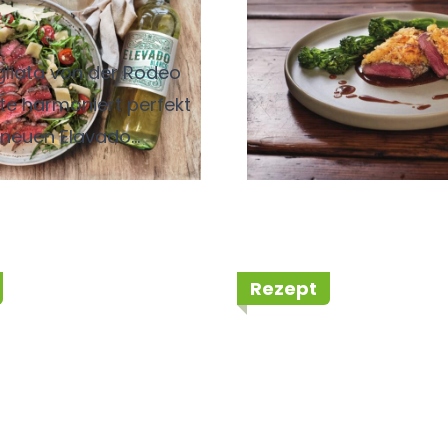
 Steakhüfte
unter der
Kartoffelkruste 
gliata von der Rodeo
Balsamico-
te harmoniert perfekt
Schalotten-Jus 
neuen Elavado
wildem Broccoli
n Blanc Chardonnay.
Rezept