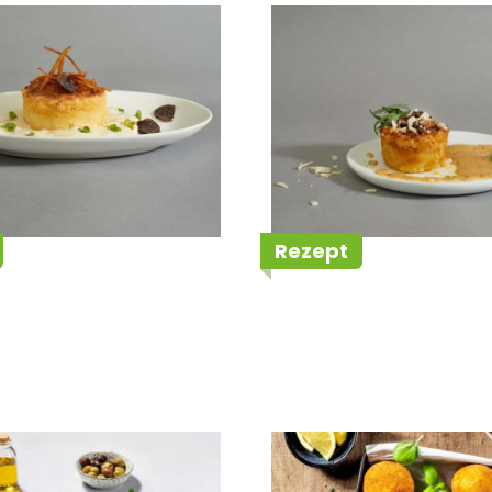
felsoufflé mit
Kartoffelmuffin
an, Trüffel und
Cream-Schaum
Rezept
D'Or Risotto
Salva D'Or Aranc