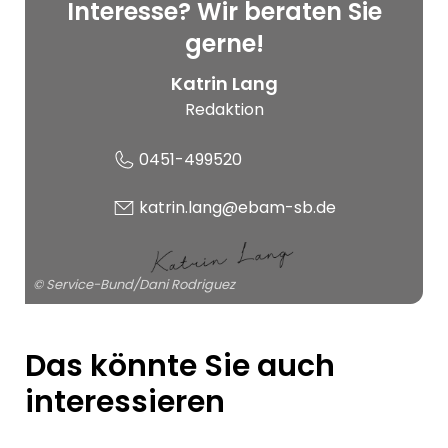
Interesse? Wir beraten Sie
© Service-Bund/Dani
Rodriguez
gerne!
Katrin Lang
Redaktion
0451-499520
katrin.lang@ebam-sb.de
© Service-Bund/Dani Rodriguez
Das könnte Sie auch
interessieren