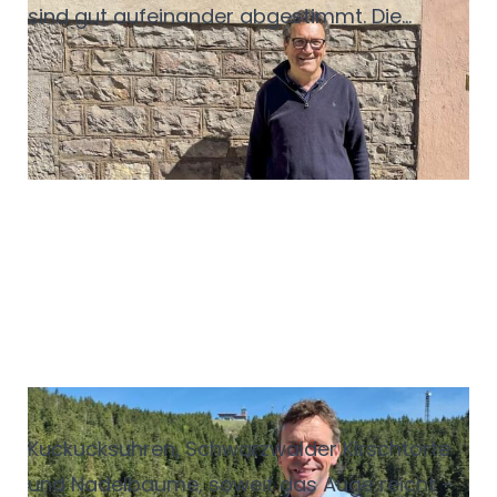
sind gut aufeinander abgestimmt. Die
richtige Kombination hebt Aromen hervor,
gleicht Kontraste aus und gibt einem
Gericht eine zweite Ebene. Dahinter steckt
keine reine Geschmackssache, sondern
nachvollziehbare Sensorik. Bestimmte
Inhaltsstoffe im Wein reagieren mit
bestimmten Inhaltsstoffen der Speise.
In
den folgenden Tipps gibt Sommelière Maja
Kirsch einen Überblick, wie Wein und Speisen
zusammenfinden.
Der König vom See
Kuckucksuhren, Schwarzwälder Kirschtorte
und Nadelbäume, soweit das Auge reicht –