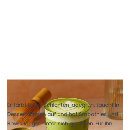
Matcha - der grüne
Dauerbrenner
Er färbt Latte-Schichten jadegrün, taucht in
Dessertvitrinen auf und hat Smoothies und
Bowls längst hinter sich gelassen. Für ihn