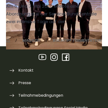
Am 6. Und 7. Mai 2026 erlebte eine
Abordnung aus der Service-Bund Zentrale
zwei intensive Tage auf der
Zukunftskonferenz des ZNU – Zentrum für
Nachhaltige Unternehmensführung. Schon
MAGAZIN
BUCHTIPP FERMENTATION
der erste Tag auf der Zeche Zollverein in
Essen hielt eine Fülle an Möglichkeiten bereit,
Workshops und Vorträge zu besuchen.
Kontakt
Presse
Teilnahmebedingungen
Teilnahmebedingungen Social Media