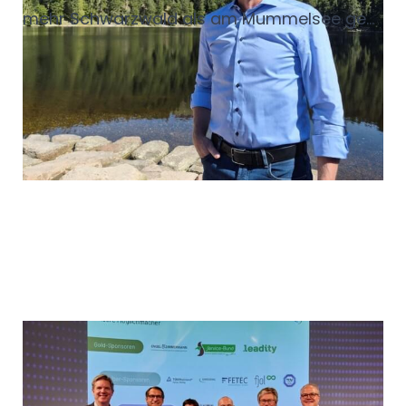
mehr Schwarzwald als am Mummelsee geht
nicht. Das spürt man nicht nur im großen
Souvenirshop, auch in der Landschaft, im
sagenumwobenen See und im urigen
Berghotel.
Verantwortung und
Mitgestaltung: die ZNU
Zukunftskonferenz