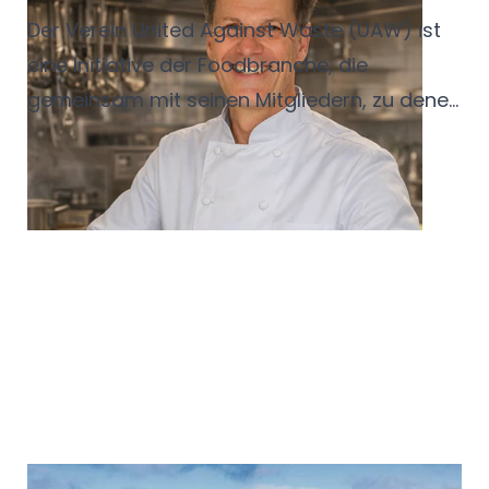
Der Verein United Against Waste (UAW) ist
eine Initiative der Foodbranche, die
gemeinsam mit seinen Mitgliedern, zu denen
auch der Service-Bund gehört, praktische
Lösungen zur Reduzierung von
Lebensmittelabfällen zur Verfügung stellt.
Mit der Redaktion des Servisa Magazins
spricht der neue Geschäftsführer Frank E.
Bußmann darüber, wie man als Betrieb das
Thema Foodwaste angehen kann.
Personalakquise für den