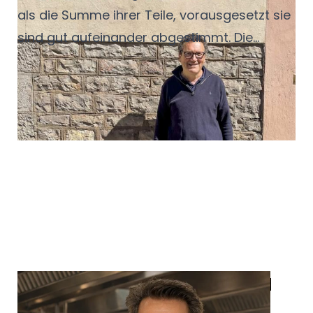
als die Summe ihrer Teile, vorausgesetzt sie
sind gut aufeinander abgestimmt. Die
richtige Kombination hebt Aromen hervor,
gleicht Kontraste aus und gibt einem
Gericht eine zweite Ebene. Dahinter steckt
keine reine Geschmackssache, sondern
nachvollziehbare Sensorik. Bestimmte
Inhaltsstoffe im Wein reagieren mit
bestimmten Inhaltsstoffen der Speise.
In
den folgenden Tipps gibt Sommelière Maja
Kirsch einen Überblick, wie Wein und Speisen
zusammenfinden.
Vernetzung, Transparenz und
Innovation