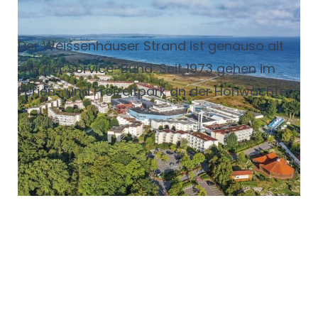
Ferienpark
Der Weissenhäuser Strand ist genauso alt
wie der Service-Bund: Seit 1973 gehen
im
Ferien- und Freizeitpark an der Hohwachter
Bucht ganzjährig zehntausende
Gäste ein
und aus. Wie das Team trotz
Fachkräftemangel und Azubischwund in
der
Gastrobranche erfolgreich und
international Personal akquiriert, erzählt der
geschäftsführende
Gesellschafter David
Depenau.