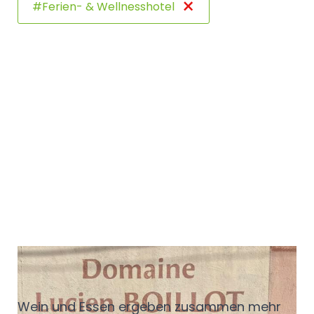
×
#Ferien- & Wellnesshotel
Kleine Regeln, großer
Geschmack
Wein und Essen ergeben zusammen mehr