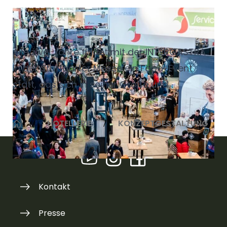
Das war die FOODSpecial
Stuttgart 2026
Alle zwei Jahre findet mit der INTERGASTRA
in der Stuttgarter Messe ein Food-Event
statt, das sich in seiner Größe und
Bedeutung zu einem der wichtigsten
Branchen-Treffen des Jahres gemausert
HOTELLERIE
KONZEPTGESTALTUNG
hat. Mittendrin und als zentraler
Programmpunkt eines der Highlights: Die
FOODSpecial als starke Messe-in-der-
Messe.
Kontakt
Presse