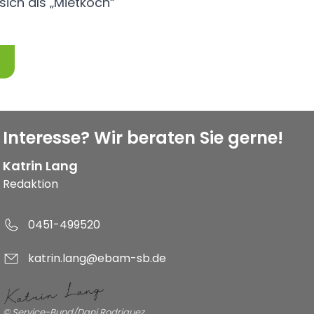
 sich als „Mietkoch“
Interesse? Wir beraten Sie gerne!
Katrin Lang
Redaktion
0451-499520
katrin.lang@ebam-sb.de
© Service-Bund/Dani Rodriguez