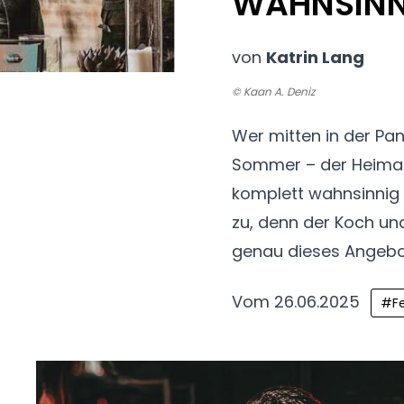
WAHNSINN
von
Katrin Lang
© Kaan A. Deniz
Wer mitten in der P
Sommer – der Heima
komplett
wahnsinnig 
zu, denn der Koch un
genau
dieses Angebo
Vom 26.06.2025
#
F