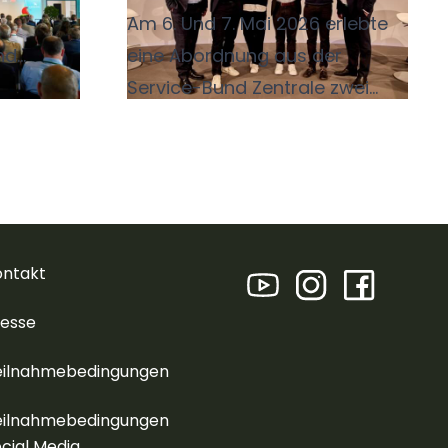
Am 6. Und 7. Mai 2026 erlebte
nd
eine Abordnung aus der
vice-
Service-Bund Zentrale zwei
wie
intensive Tage auf der
 und
Zukunftskonferenz des ZNU –
sich am
Zentrum für Nachhaltige
, um
Unternehmensführung. Schon
Bund zu
der erste Tag auf der Zeche
ontakt
Zollverein in Essen hielt eine
Fülle an Möglichkeiten bereit,
resse
Workshops und Vorträge zu
eilnahmebedingungen
besuchen.
eilnahmebedingungen
cial Media