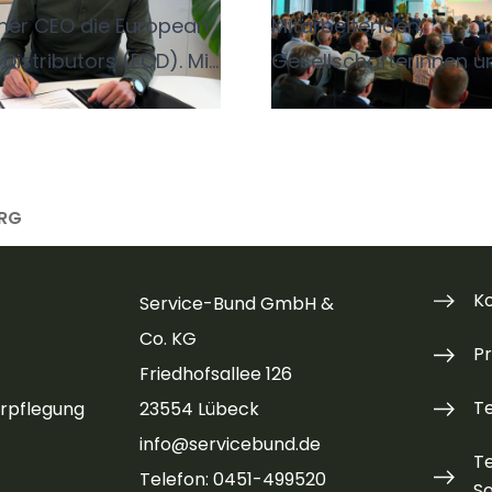
cher CEO die European
Mitarbeitenden,
Distributors (ECD). Mit
Gesellschafterinnen u
ht er darüber, was ihn
Gesellschafter der Ser
CD besonders
Bund Unternehmen so
t, wie er die
Kooperationspartnern
narbeit mit
Lieferanten traf man 
ERG
rn und Lieferpartnern
17. Juni 2026 in Lübeck
tärken möchte und
20.000 Tage Service-
K
Service-Bund GmbH &
n Leitsatz lautet:
feiern.
Co. KG
 was wichtig ist,
P
Friedhofsallee 126
iere alles andere."
T
rpflegung
23554 Lübeck
info@servicebund.de
T
Telefon: 0451-499520
So