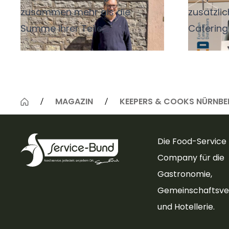
zusammen mehr als die
zusätzli
Summe ihrer Teile,
Catering 
vorausgesetzt sie sind gut
uns spric
aufeinander abgestimmt. Die
an der E
richtige Kombination hebt
begeister
Aromen hervor, gleicht
Zusamme
MAGAZIN
KEEPERS & COOKS NÜRNB
Kontraste aus und gibt einem
Mitgliede
Gericht eine zweite Ebene.
weiter s
Die Food-Service
Dahinter steckt keine reine
warum sei
Company für die
Geschmackssache, sondern
"Schütze,
Gastronomie,
nachvollziehbare Sensorik.
modernis
Gemeinschaftsve
Bestimmte Inhaltsstoffe im
und Hotellerie.
Wein reagieren mit
bestimmten Inhaltsstoffen der