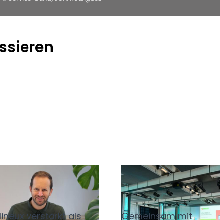
ssieren
ommen Gary
Feier in Lübeck: 
eux!
Tage Service-B
ineux verstärkt als
Gemeinsam mit