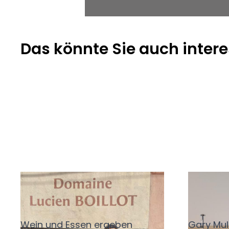
© Service-Bund/Dani Rodriguez
Das könnte Sie auch intere
Kleine Regeln, großer
Willk
Geschmack
Mullin
Wein und Essen ergeben
Gary Mull