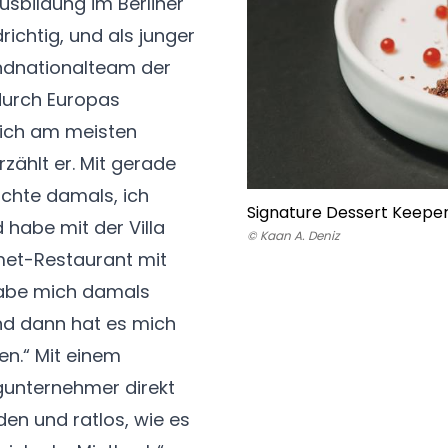
Ausbildung im Berliner
ichtig, und als junger
endnationalteam der
durch Europas
mich am meisten
zählt er. Mit gerade
achte damals, ich
Signature Dessert Keepe
 habe mit der Villa
© Kaan A. Deniz
rmet-Restaurant mit
 habe mich damals
nd dann hat es mich
n.“ Mit einem
gunternehmer direkt
den und ratlos, wie es