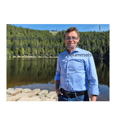
Der König vom See
Kuckucksuhren, Schwarzwälder Kirschtorte
und Nadelbäume, soweit das Auge reicht –
mehr Schwarzwald als am Mummelsee geht
nicht. Das spürt man nicht nur im großen
Souvenirshop, auch in der Landschaft, im
sagenumwobenen See und im urigen
Berghotel.