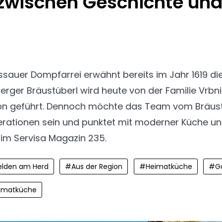
zwischen Geschichte un
sauer Dompfarrei erwähnt bereits im Jahr 1619 di
erger Bräustüberl wird heute von der Familie Vrbni
tion geführt. Dennoch möchte das Team vom Bräust
erationen sein und punktet mit moderner Küche u
 im Servisa Magazin 235.
elden am Herd
#
Aus der Region
#
Heimatküche
#
G
imatküche