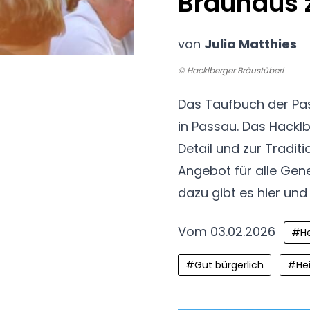
Brauhaus 
von
Julia Matthies
© Hacklberger Bräustüberl
Das Taufbuch der Pas
in Passau. Das Hacklb
Detail und zur Tradi
Angebot für alle Gen
dazu gibt es hier und
Vom 03.02.2026
#
H
#
Gut bürgerlich
#
He