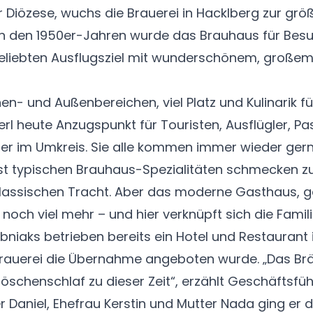
er Diözese, wuchs die Brauerei in Hacklberg zur grö
In den 1950er-Jahren wurde das Brauhaus für Bes
liebten Ausflugsziel mit wunderschönem, großem 
en- und Außenbereichen, viel Platz und Kulinarik 
erl heute Anzugspunkt für Touristen, Ausflügler, 
ter im Umkreis. Sie alle kommen immer wieder gern
st typischen Brauhaus-Spezialitäten schmecken zu 
klassischen Tracht. Aber das moderne Gasthaus, ge
l noch viel mehr – und hier verknüpft sich die Fami
niaks betrieben bereits ein Hotel und Restaurant 
Brauerei die Übernahme angeboten wurde. „Das Brä
öschenschlaf zu dieser Zeit“, erzählt Geschäftsfüh
Daniel, Ehefrau Kerstin und Mutter Nada ging er 