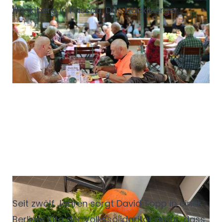
Hacklberg in Passau. Das Hacklberger
Bräustüberl wird heute von der Familie
Vrbniak mit viel Liebe zum Detail und zur
Tradition geführt. Dennoch möchte das
Team vom Bräustüberl auch ein Angebot für
alle Generationen sein und punktet mit
moderner Küche und Konzepten. Mehr dazu
gibt es hier und im Servisa Magazin 235.
"Essen ist Gemeinschaft"
Seit zwölf Jahren sorgt David Topp in einer
Berliner Kita der Volkssolidarität dafür, dass