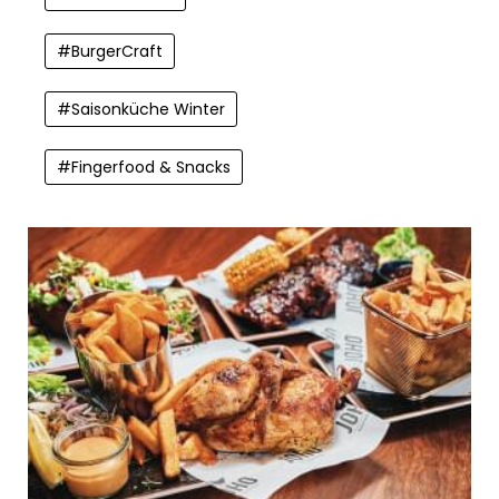
#
BurgerCraft
#
Saisonküche Winter
#
Fingerfood & Snacks