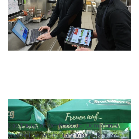
Anlaufpunkt für Gäste aus der
ganzen
Region. Verantwortlich dafür ist Lukas
Weichselbaumer: Küchenchef,
Gastgeber
und Bindeglied zwischen Tradition und
moderner Wirtshausküche.
Brauhaus zwischen Geschichte
und Moderne
Das Taufbuch der Passauer Dompfarrei
erwähnt bereits im Jahr 1619 die Brauerei