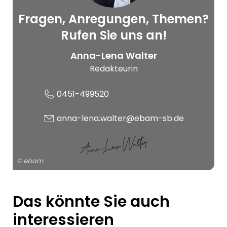
Fragen, Anregungen, Themen?
© ebam
Rufen Sie uns an!
Anna-Lena Walter
Redakteurin
0451-499520
anna-lena.walter@ebam-sb.de
© ebam
Das könnte Sie auch
interessieren