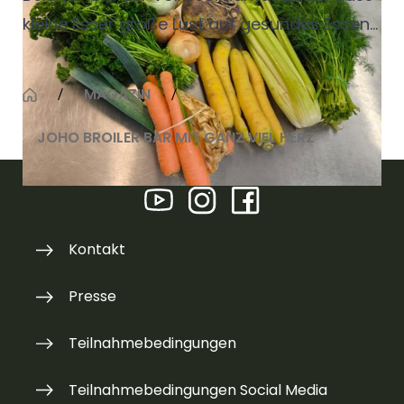
kleine
Esser große Lust auf gesundes Essen
bekommen. Warum sein Job weit
über
Nudeln mit Tomatensauce hinausgeht
MAGAZIN
und wie er Nachhaltigkeit auf den
JOHO BROILER BAR MIT GANZ VIEL HERZ
Speiseplan bringt, verrät er hier und im
Servisa Magazin 234.
Kontakt
Presse
Teilnahmebedingungen
Teilnahmebedingungen Social Media