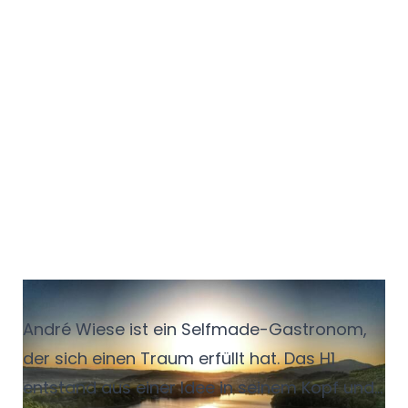
Das Haus am See
André Wiese ist ein Selfmade-Gastronom,
der sich einen Traum erfüllt hat. Das H1
entstand aus einer Idee in seinem Kopf und