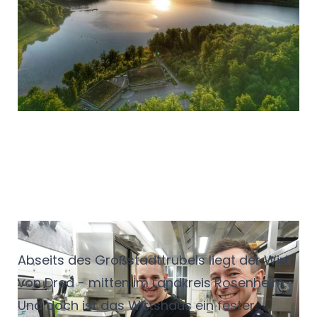
steht seit 2018 am Ufer des Hennesees als
erfolgreiches Ausflugslokal im Grünen sowie
als feste Größe im Stadtleben Meschedes.
Jung, verwurzelt, modern
Abseits des Großstadttrubels liegt der Wirt
von Dred - mitten im Landkreis Rosenheim.
Und doch ist das Wirtshaus ein fester