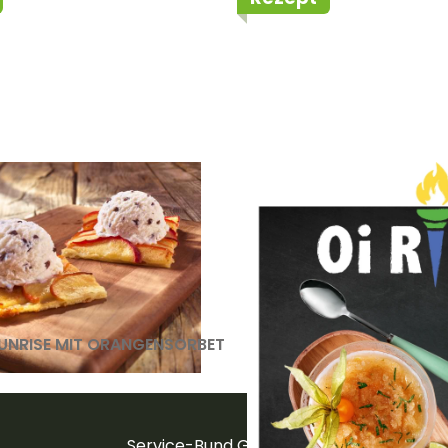
r Apfel-
Caipirinha-Gran
mkuchen
SUNRISE MIT ORANGENSORBET
K
Service-Bund GmbH &