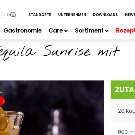
STANDORTE
UNTERNEHMEN
DOWNLOADS
NEWS
Gastronomie
Care
Sortiment
Rezep
equila Sunrise mit
ZUTA
20 Kug
600 ml