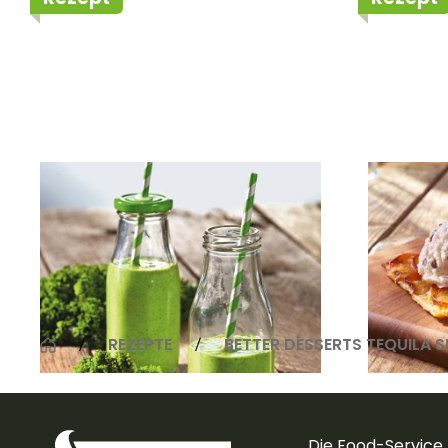
Green Smoothie Coco-
Eisige
Loco-Kale
Flam
REZEPTE
BETTER DESSERTS TEQUILA 
Die Food-Service