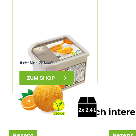
TK Sorbet Orange vegan
CARTE D'OR 59592
Art-Nr.:
281442
ZUM SHOP
Das könnte Sie auch intere
Rezept
Rezept