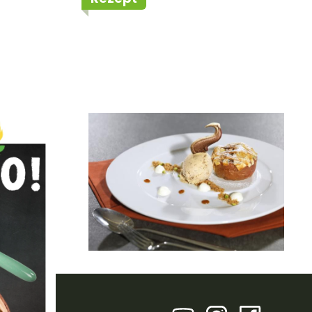
ita
Bratapfelkuchen
ontakt