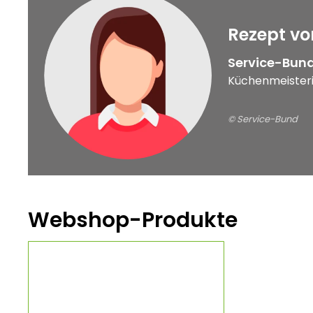
Rezept vo
Service-Bund
Küchenmeisteri
© Service-Bund
© Service-Bund
Webshop-Produkte