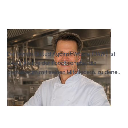
Vernetzung, Transparenz und
Innovation
Der Verein United Against Waste (UAW) ist
eine Initiative der Foodbranche, die
gemeinsam mit seinen Mitgliedern, zu denen
auch der Service-Bund gehört, praktische
Lösungen zur Reduzierung von
Lebensmittelabfällen zur Verfügung stellt.
Mit der Redaktion des Servisa Magazins
spricht der neue Geschäftsführer Frank E.
Bußmann darüber, wie man als Betrieb das