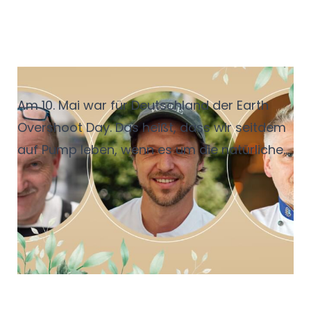
Drei Chefs, ein Ziel
Am 10. Mai war für Deutschland der Earth
Overshoot Day. Das heißt, dass wir seitdem
auf Pump leben, wenn es um die natürlichen
Ressourcen geht, die uns für 2026 zur
Verfügung stehen. Was man in der
Gastronomie konkret bei Themen wie
Saisonalität, Regionalität und
Lebensmittelabfällen verbessern kann – und
wie man seine Gäste dabei mitnimmt –
berichten hier drei erfahrene Küchenchefs.