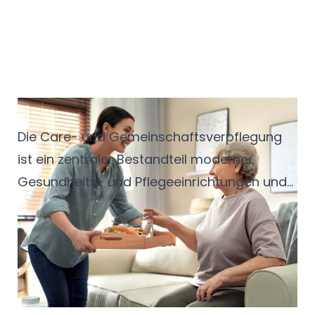
Thema Foodwaste angehen kann.
Care-Konzepte mit System
Die Care- und Gemeinschaftsverpflegung
ist ein zentraler Bestandteil moderner
Gesundheits- und Pflegeeinrichtungen und
verbindet Qualität, Wirtschaftlichkeit und
Versorgungssicherheit. Steigende
Anforderungen an Sonderkostformen,
Hygiene und Kostenkontrolle erfordern
dabei flexible Konzepte. Der Service-Bund