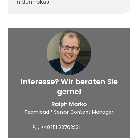
in den Fokus.
Interesse? Wir beraten Sie
© Service-Bund
gerne!
Ralph Marko
Teamlead / Senior Content Manager
+49 151 23703221