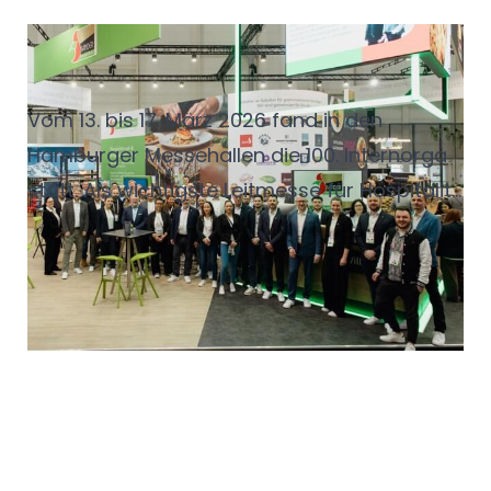
Internorga 2026: Starkes
Statement für die Branche
Vom 13. bis 17. März 2026 fand in den
Hamburger Messehallen die 100. Internorga
statt. Als wichtigste Leitmesse für Hospitality
und Foodservice im deutschsprachigen
Raum zeigte sich auch in diesem Jahr,
wieviel Bewegung in der Branche ist.