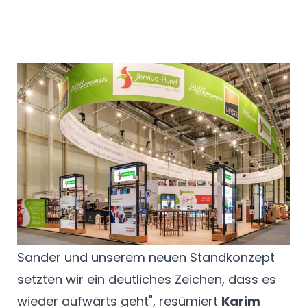
Zeichen setzen
"Wir konnten nach sehr langer Pause endlich
wieder mit unseren Kunden ins Gespräch
kommen und aufzeigen, wie wir sie mit
vielfältigen Lösungen beim Meistern der
aktuellen Herausforderungen
unterstützen können. Gemeinsam mit
Sander und unserem neuen Standkonzept
setzten wir ein deutliches Zeichen, dass es
wieder aufwärts geht", resümiert
Karim