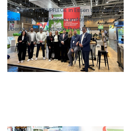
Die Messe ALTENPFLEGE in Essen bot vom 21.
bis 23. April 2026 einen umfassenden
Überblick über aktuelle Produkte,
Dienstleistungen und Entwicklungen in der
Pflegebranche. Über 500 Aussteller
präsentierten in den Hallen 5 bis 8 Lösungen
aus Bereichen wie Pflege und Therapie,
Digitalisierung, Verpflegung, Einrichtung
sowie dem Management von
Pflegeeinrichtungen. Ergänzt wurde das
Angebot durch ein breites Kongress- und
Vortragsprogramm, in dem zentrale
Herausforderungen der Branche diskutiert