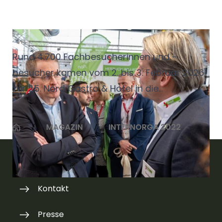
25 Jahre Nord Gastro & Hotel
Rund 4.700 Fachbesucherinnen und -
besucher kamen vom 2. bis 3. Februar 2026
zur 25. Nord Gastro & Hotel in die
Messehallen nach Husum. Auf 10.000
Quadratmetern präsentierten rund 260
MAGAZIN
INTERNORGA 2022
Ausstellende aus dem In- und Ausland
Trends, Produkte und Dienstleistungen für
die kommende Hotel- und
Gastronomiesaison.
Kontakt
Presse
Bereits die feierliche Eröffnung unterstrich