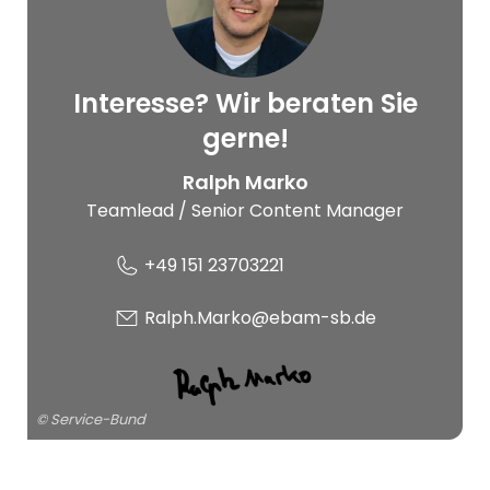
Interesse? Wir beraten Sie
© Service-Bund
gerne!
Ralph Marko
Teamlead / Senior Content Manager
+49 151 23703221
Ralph.Marko@ebam-sb.de
© Service-Bund