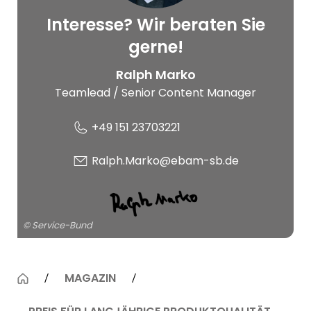
Interesse? Wir beraten Sie
© Service-Bund
gerne!
Ralph Marko
Teamlead / Senior Content Manager
+49 151 23703221
Ralph.Marko@ebam-sb.de
© Service-Bund
MAGAZIN