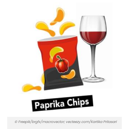
© Freepik/brgfx/macrovector; vecteezy.com/Kartika Pritasari