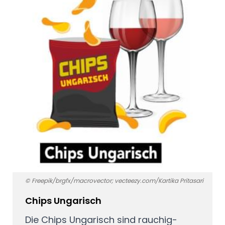
© Freepik/brgfx/macrovector; vecteezy.com/Kartika Pritasari
Chips Ungarisch
Die Chips Ungarisch sind rauchig-