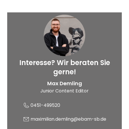
Interesse? Wir beraten Sie
© Service-Bund
gerne!
Max Demling
Junior Content Editor
0451-499520
maximilian.demling@ebam-sb.de