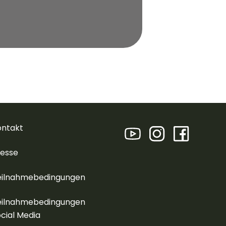
ontakt
resse
eilnahmebedingungen
eilnahmebedingungen
cial Media