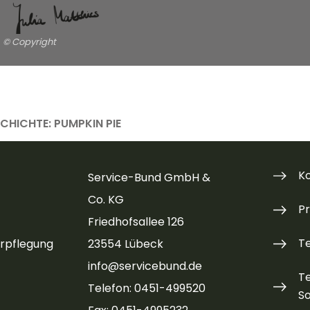
© Copyright
SCHICHTE: PUMPKIN PIE
K
Service-Bund GmbH &
Co. KG
P
Friedhofsallee 126
T
rpflegung
23554 Lübeck
info@servicebund.de
T
Telefon: 0451-499520
So