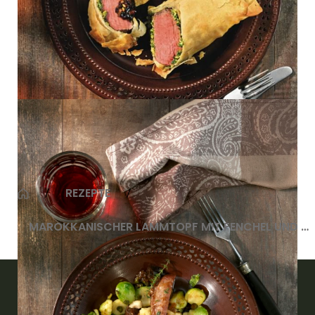
Lammkeule/ Tomaten/ Speck/
Bohnenragout/ Mandelbällchen
REZEPTE
MAROKKANISCHER LAMMTOPF MIT FENCHEL UND APRIKOSEN