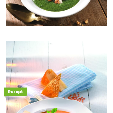
Rote Linsensuppe mit Joghurt
und Zitrone, dazu gebratener
Mermaid Garnelenspieß und
Fladenbrot
Rezept