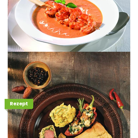
Rodeo Lammlachs/ Filoteig/
Dattelchutney/ Spitzpaprika/
Rosmarinpolenta
Rezept