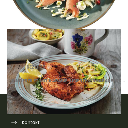
Knuspriges Grillhendl mit
bayerischem Kartoffelsalat
REZEPTE
RINDERFILET MIT KARAMELLISIERTEM RHABARBERSALAT
Kontakt